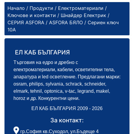
Начало
/
Продукти
/
Електроматериали
/
Ключове и контакти
/
Шнайдер Електрик
/
СЕРИЯ ASFORA
/
ASFORA БЯЛО
/ Сериен ключ
10А
ЕЛ КАБ БЪЛГАРИЯ
Търговия на едро и дребно с
електроматериали, кабели, осветителни тела,
апаратура и led осветление. Предлагани марки:
osram, philips, sylvania, schrack, schneider,
elmark, tehnil, optonica, v-tac, legrand, makel,
horoz и др. Конкурентни цени.
ЕЛ КАБ БЪЛГАРИЯ 2009 - 2026
За контакт:
гр.София кв.Суходол, ул.Бъдеще 4