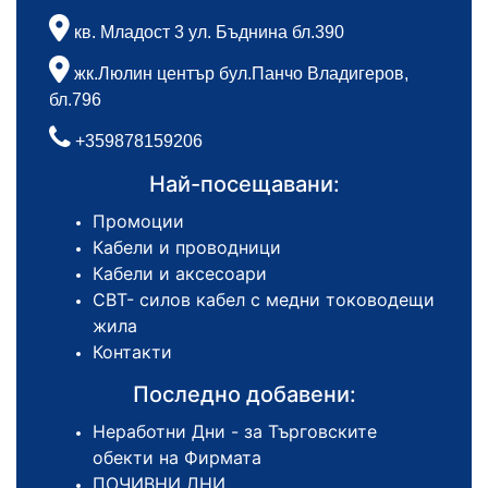
кв. Младост 3 ул. Бъднина бл.390
жк.Люлин център бул.Панчо Владигеров,
бл.796
+359878159206
Най-посещавани:
Промоции
Кабели и проводници
Кабели и аксесоари
СВТ- силов кабел с медни тоководещи
жила
Контакти
Последно добавени:
Неработни Дни - за Търговските
обекти на Фирмата
ПОЧИВНИ ДНИ