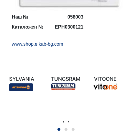
Наш №
05800
3
Каталожен №
EPH0300121
www.shop.elkab-bg.com
SYLVANIA
TUNGSRAM
VITOONE
‹
›