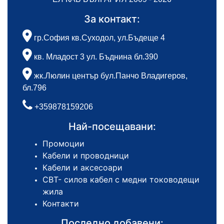
За контакт:
гр.София кв.Суходол, ул.Бъдеще 4
кв. Младост 3 ул. Бъднина бл.390
жк.Люлин център бул.Панчо Владигеров,
бл.796
+359878159206
Най-посещавани:
Промоции
Кабели и проводници
Кабели и аксесоари
СВТ- силов кабел с медни тоководещи
жила
Контакти
Последно добавени: