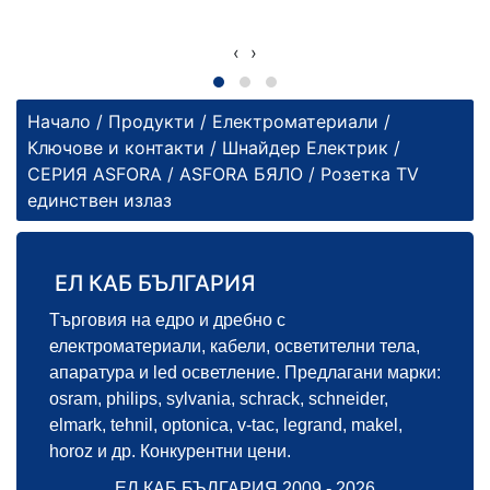
‹
›
Начало
/
Продукти
/
Електроматериали
/
Ключове и контакти
/
Шнайдер Електрик
/
СЕРИЯ ASFORA
/
ASFORA БЯЛО
/ Розетка TV
единствен излаз
ЕЛ КАБ БЪЛГАРИЯ
Търговия на едро и дребно с
електроматериали, кабели, осветителни тела,
апаратура и led осветление. Предлагани марки:
osram, philips, sylvania, schrack, schneider,
elmark, tehnil, optonica, v-tac, legrand, makel,
horoz и др. Конкурентни цени.
ЕЛ КАБ БЪЛГАРИЯ 2009 - 2026