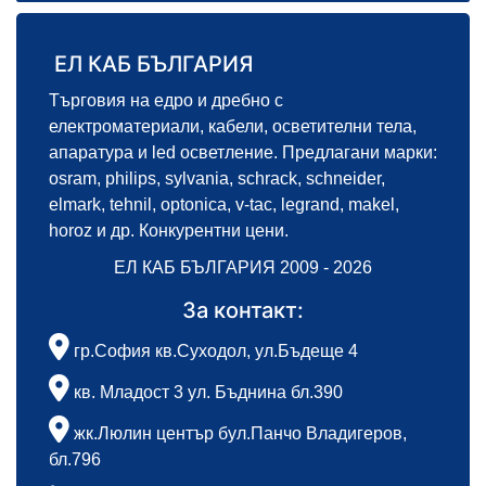
ЕЛ КАБ БЪЛГАРИЯ
Търговия на едро и дребно с
електроматериали, кабели, осветителни тела,
апаратура и led осветление. Предлагани марки:
osram, philips, sylvania, schrack, schneider,
elmark, tehnil, optonica, v-tac, legrand, makel,
horoz и др. Конкурентни цени.
ЕЛ КАБ БЪЛГАРИЯ 2009 - 2026
За контакт:
гр.София кв.Суходол, ул.Бъдеще 4
кв. Младост 3 ул. Бъднина бл.390
жк.Люлин център бул.Панчо Владигеров,
бл.796