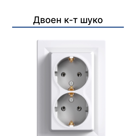
Двоен к-т шуко