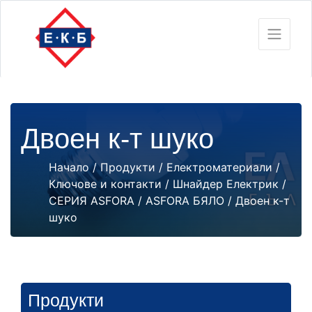
Двоен к-т шуко
Начало
/
Продукти
/
Електроматериали
/
Ключове и контакти
/
Шнайдер Електрик
/
СЕРИЯ ASFORA
/
ASFORA БЯЛО
/ Двоен к-т
шуко
Продукти