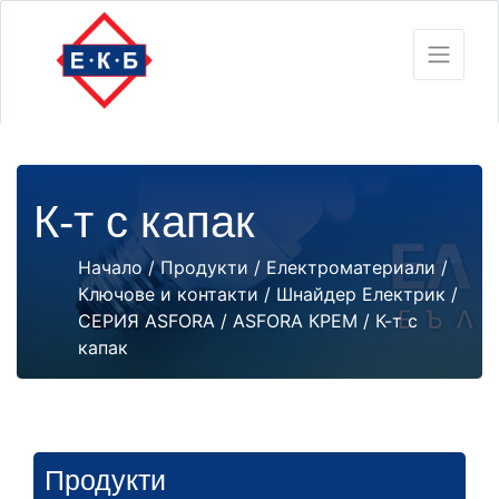
К-т с капак
Начало
/
Продукти
/
Електроматериали
/
Ключове и контакти
/
Шнайдер Електрик
/
СЕРИЯ ASFORA
/
ASFORA КРЕМ
/ К-т с
капак
Продукти