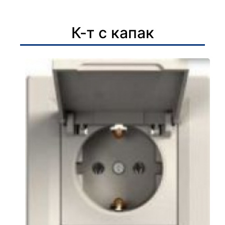
К-т с капак