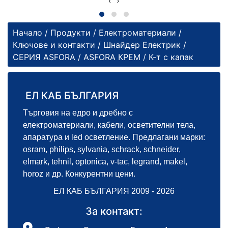
‹
›
Начало
/
Продукти
/
Електроматериали
/
Ключове и контакти
/
Шнайдер Електрик
/
СЕРИЯ ASFORA
/
ASFORA КРЕМ
/ К-т с капак
ЕЛ КАБ БЪЛГАРИЯ
Търговия на едро и дребно с
електроматериали, кабели, осветителни тела,
апаратура и led осветление. Предлагани марки:
osram, philips, sylvania, schrack, schneider,
elmark, tehnil, optonica, v-tac, legrand, makel,
horoz и др. Конкурентни цени.
ЕЛ КАБ БЪЛГАРИЯ 2009 - 2026
За контакт: