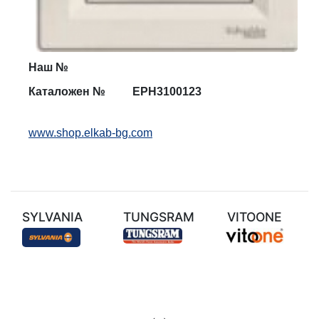
Наш №
Каталожен №
EPH31
001
23
www.shop.elkab-bg.com
SYLVANIA
TUNGSRAM
VITOONE