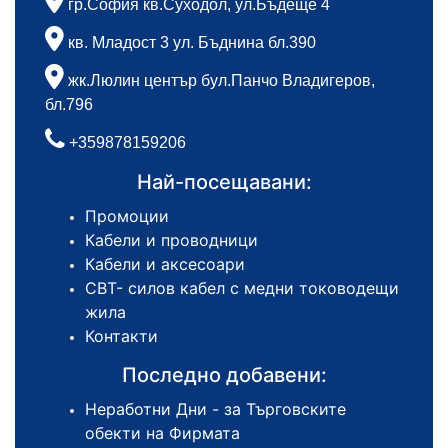
гр.София кв.Суходол, ул.Бъдеще 4
кв. Младост 3 ул. Бъднина бл.390
жк.Люлин център бул.Панчо Владигеров,
бл.796
+359878159206
Най-посещавани:
Промоции
Кабели и проводници
Кабели и аксесоари
СВТ- силов кабел с медни тоководещи
жила
Контакти
Последно добавени:
Неработни Дни - за Търговските
обекти на Фирмата