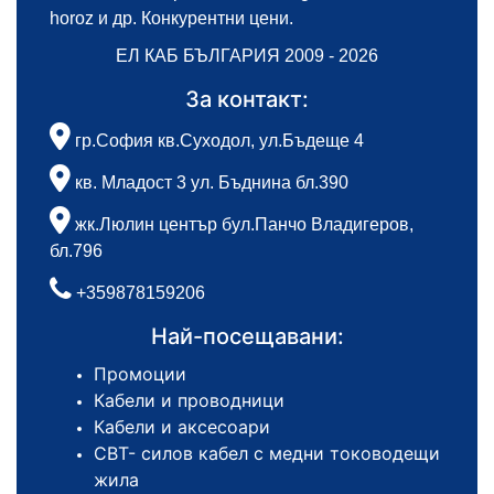
horoz и др. Конкурентни цени.
ЕЛ КАБ БЪЛГАРИЯ 2009 - 2026
За контакт:
гр.София кв.Суходол, ул.Бъдеще 4
кв. Младост 3 ул. Бъднина бл.390
жк.Люлин център бул.Панчо Владигеров,
бл.796
+359878159206
Най-посещавани:
Промоции
Кабели и проводници
Кабели и аксесоари
СВТ- силов кабел с медни тоководещи
жила