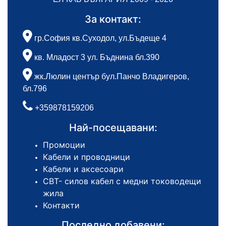
За контакт:
гр.София кв.Суходол, ул.Бъдеще 4
кв. Младост 3 ул. Бъднина бл.390
жк.Люлин център бул.Панчо Владигеров,
бл.796
+359878159206
Най-посещавани:
Промоции
Кабели и проводници
Кабели и аксесоари
СВТ- силов кабел с медни тоководещи
жила
Контакти
Последно добавени: