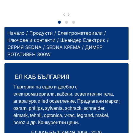
‹
›
Начало
/
Продукти
/
Електроматериали
/
Ключове и контакти
/
Шнайдер Електрик
/
СЕРИЯ SEDNA
/
SEDNA КРЕМА
/ ДИМЕР
РОТАТИВЕН 300W
ЕЛ КАБ БЪЛГАРИЯ
Търговия на едро и дребно с
електроматериали, кабели, осветителни тела,
апаратура и led осветление. Предлагани марки:
osram, philips, sylvania, schrack, schneider,
elmark, tehnil, optonica, v-tac, legrand, makel,
horoz и др. Конкурентни цени.
ЕЛ КАБ БЪЛГАРИЯ 2009 - 2026