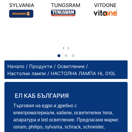
SYLVANIA
TUNGSRAM
VITOONE
‹
›
Начало
/
Продукти
/
Осветление
/
Настолни лампи
/ НАСТОЛНА ЛАМПА HL 010L
ЕЛ КАБ БЪЛГАРИЯ
Търговия на едро и дребно с
електроматериали, кабели, осветителни тела,
апаратура и led осветление. Предлагани марки:
osram, philips, sylvania, schrack, schneider,