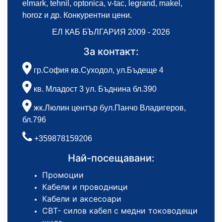
elmark, tehnil, optonica, v-tac, legrand, makel,
horoz и др. Конкурентни цени.
ЕЛ КАБ БЪЛГАРИЯ 2009 - 2026
За контакт:
гр.София кв.Суходол, ул.Бъдеще 4
кв. Младост 3 ул. Бъднина бл.390
жк.Люлин център бул.Панчо Владигеров,
бл.796
+359878159206
Най-посещавани:
Промоции
Кабели и проводници
Кабели и аксесоари
СВТ- силов кабел с медни тоководещи