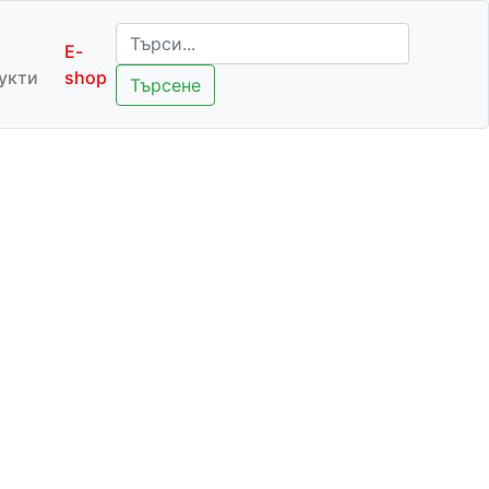
E-
укти
shop
Търсене