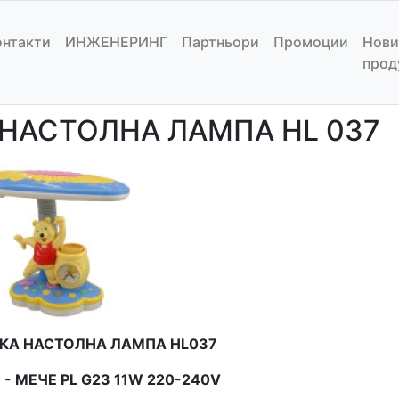
ПА HL 037
онтакти
ИНЖЕНЕРИНГ
Партньори
Промоции
Нови
прод
/
Настолни лампи
/ НАСТОЛНА ЛАМПА HL 037
НАСТОЛНА ЛАМПА HL 037
КА НАСТОЛНА ЛАМПА HL037
 - МЕЧЕ PL G23 11W 220-240V