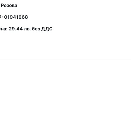
 Розова
№: 01941068
на: 29.44 лв. без ДДС