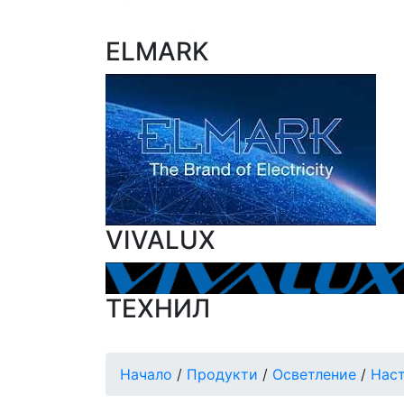
ELMARK
VIVALUX
ТЕХНИЛ
Начало
/
Продукти
/
Осветление
/
Нас