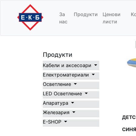
НАСТОЛНА ЛАМ
За
Продукти
Цeнови
К
нас
листи
Начало
/
Продукти
/
Осветление
Продукти
Кабели и аксесоари
Електроматериали
Осветление
LED Осветление
Апаратура
Железария
ДЕТС
E-SHOP
СИНЯ