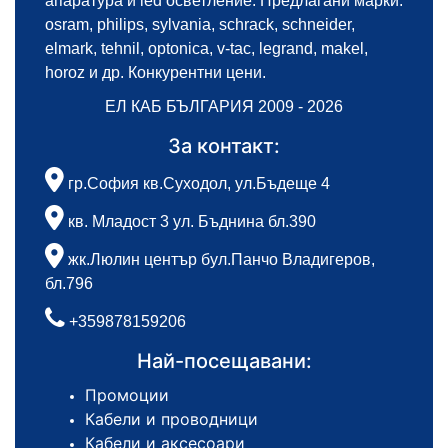
апаратура и led осветление. Предлагани марки:
osram, philips, sylvania, schrack, schneider,
elmark, tehnil, optonica, v-tac, legrand, makel,
horoz и др. Конкурентни цени.
ЕЛ КАБ БЪЛГАРИЯ 2009 - 2026
За контакт:
гр.София кв.Суходол, ул.Бъдеще 4
кв. Младост 3 ул. Бъднина бл.390
жк.Люлин център бул.Панчо Владигеров,
бл.796
+359878159206
Най-посещавани:
Промоции
Кабели и проводници
Кабели и аксесоари