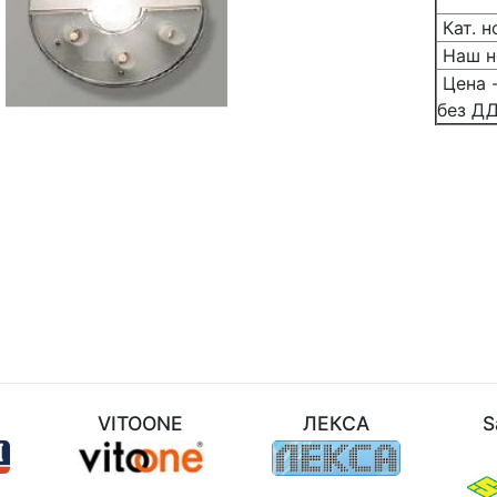
Кат. н
Наш н
Цена -
без Д
M
VITOONE
ЛЕКСА
S