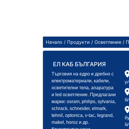
Начало
/
Продукти
/
Осветление
/
П
ЕЛ КАБ БЪЛГАРИЯ
Търговия на едро и дребно с
електроматериали, кабели,
у
осветителни тела, апаратура
и led осветление. Предлагани
б
марки: osram, philips, sylvania,
schrack, schneider, elmark,
tehnil, optonica, v-tac, legrand,
б
makel, horoz и др.
б