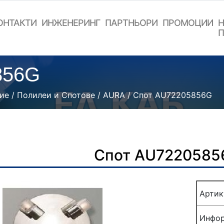
ОНТАКТИ
ИНЖЕНЕРИНГ
ПАРТНЬОРИ
ПРОМОЦИИ
Н
П
856G
ие
/
Полилеи и Спотове
/
AURA
/ Спот AU72205856G
Спот AU7220585
Артик
Инфор