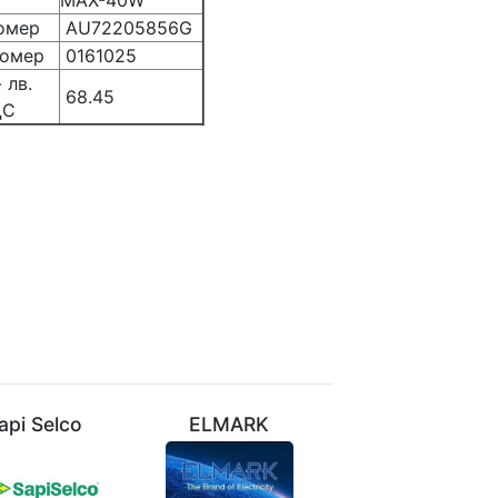
MAX-40W
омер
AU72205856G
омер
0161025
 лв.
68.45
ДС
api Selco
ELMARK
VIVALUX