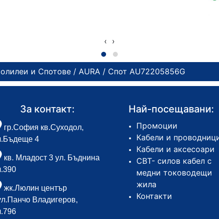
‹
›
олилеи и Спотове
/
AURA
/ Спот AU72205856G
За контакт:
Най-посещавани:
Промоции
гр.София кв.Суходол,
Кабели и проводниц
л.Бъдеще 4
Кабели и аксесоари
кв. Младост 3 ул. Бъднина
СВТ- силов кабел с
л.390
медни тоководещи
жила
жк.Люлин център
Контакти
ул.Панчо Владигеров,
л.796