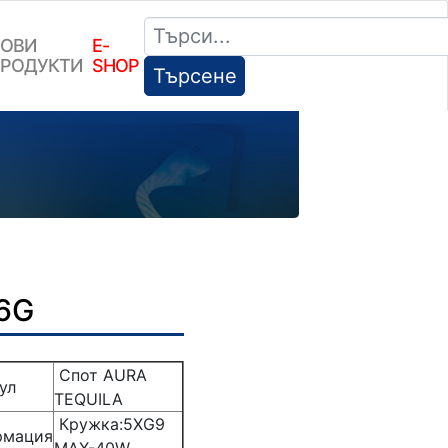
ОВИ
E-
РОДУКТИ
SHOP
Търсене
6G
Спот AURA
ул
TEQUILA
Кружка:5XG9
мация