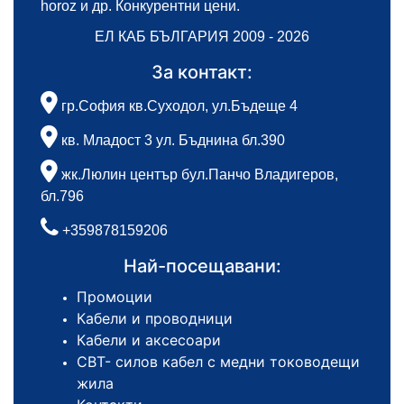
horoz и др. Конкурентни цени.
ЕЛ КАБ БЪЛГАРИЯ 2009 - 2026
За контакт:
гр.София кв.Суходол, ул.Бъдеще 4
кв. Младост 3 ул. Бъднина бл.390
жк.Люлин център бул.Панчо Владигеров,
бл.796
+359878159206
Най-посещавани:
Промоции
Кабели и проводници
Кабели и аксесоари
СВТ- силов кабел с медни тоководещи
жила