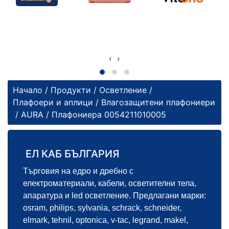
‹
›
Начало
/
Продукти
/
Осветление
/
Плафоери и аплици
/
Влагозащитени плафониери
/
AURA
/ Плафониера 0054211010005
ЕЛ КАБ БЪЛГАРИЯ
Търговия на едро и дребно с
електроматериали, кабели, осветителни тела,
апаратура и led осветление. Предлагани марки:
osram, philips, sylvania, schrack, schneider,
elmark, tehnil, optonica, v-tac, legrand, makel,