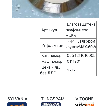
Влагозащитена
Артикул
плафониера
AURA
IP44 , цвят:хром
Информация
кружка:MAX-60W
Кат. номер
0054211010005
Наш номер
0111301
Цена - лв.
27.17
без ДДС
SYLVANIA
TUNGSRAM
VITOONE