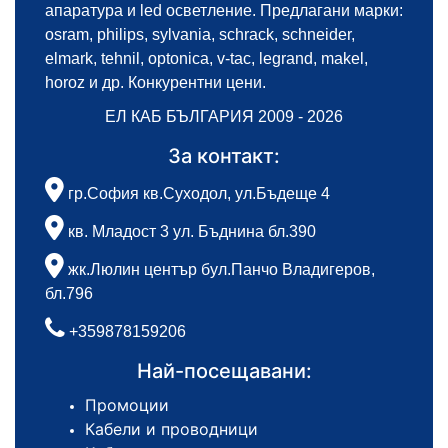
апаратура и led осветление. Предлагани марки:
osram, philips, sylvania, schrack, schneider,
elmark, tehnil, optonica, v-tac, legrand, makel,
horoz и др. Конкурентни цени.
ЕЛ КАБ БЪЛГАРИЯ 2009 - 2026
За контакт:
гр.София кв.Суходол, ул.Бъдеще 4
кв. Младост 3 ул. Бъднина бл.390
жк.Люлин център бул.Панчо Владигеров,
бл.796
+359878159206
Най-посещавани:
Промоции
Кабели и проводници