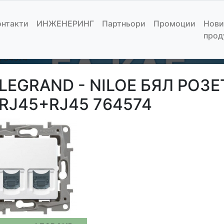
OE БЯЛ РОЗЕТКА RJ45
онтакти
ИНЖЕНЕРИНГ
Партньори
Промоции
Нови
прод
риали
/
Ключове и контакти
/
LEGRAND
/
LEGRAND - NI
764574
LEGRAND - NILOE БЯЛ РОЗЕ
RJ45+RJ45 764574