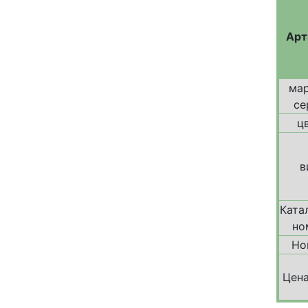
Арт
мар
се
ц
в
Ката
но
Но
Цена