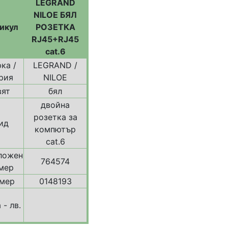
LEGRAND
NILOE БЯЛ
икул
РОЗЕТКА
RJ45+RJ45
cat.6
ка /
LEGRAND /
рия
NILOE
вят
бял
двойна
розетка за
ид
компютър
cat.6
ложен
764574
мер
мер
0148193
 - лв.