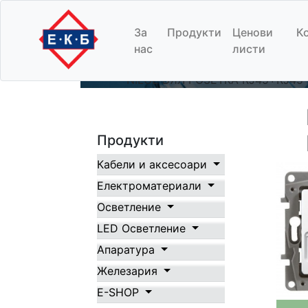
LEGRAND - NIL
За
Продукти
Цeнови
К
нас
листи
Начало
/
Продукти
/
Електромате
- NILOE БЯЛ РОЗЕТКА RJ45+RJ45 
Продукти
Кабели и аксесоари
Електроматериали
Осветление
LED Осветление
Апаратура
Железария
E-SHOP