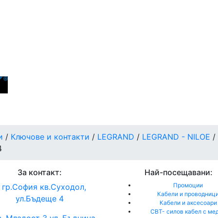
и
/
Ключове и контакти
/
LEGRAND
/
LEGRAND - NILOE
/
4
За контакт:
Най-посещавани:
Промоции
гр.София кв.Суходол,
Кабели и проводниц
ул.Бъдеще 4
Кабели и аксесоари
СВТ- силов кабел с ме