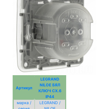
LEGRAND
NILOE БЯЛ
Артикул
КЛЮЧ СХ.6
IP44
марка /
LEGRAND /
серия
NILOE