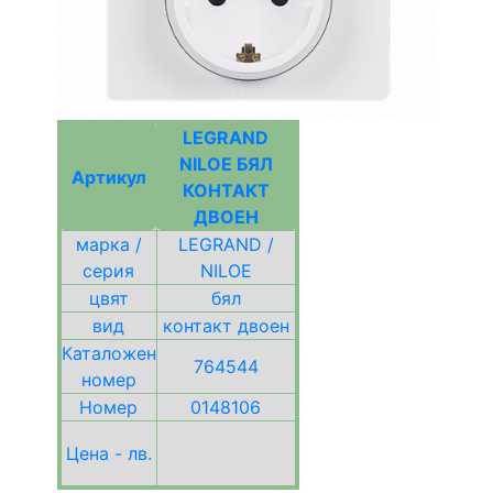
LEGRAND
NILOE БЯЛ
Артикул
КОНТАКТ
ДВОЕН
марка /
LEGRAND /
серия
NILOE
цвят
бял
вид
контакт двоен
Каталожен
764544
номер
Номер
0148106
Цена - лв.