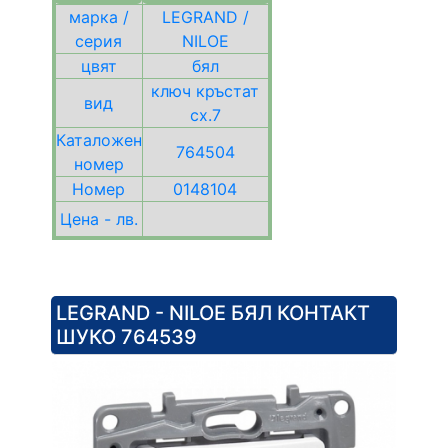
марка /
LEGRAND /
серия
NILOE
цвят
бял
ключ кръстат
вид
сх.7
Каталожен
764504
номер
Номер
0148104
Цена - лв.
LEGRAND - NILOE БЯЛ КОНТАКТ
ШУКО 764539