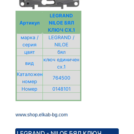
LEGRAND
Артикул
NILOE БЯЛ
КЛЮЧ СХ.1
марка /
LEGRAND /
серия
NILOE
цвят
бял
ключ единичен
вид
сх.1
Каталожен
764500
номер
Номер
0148101
www.shop.elkab-bg.com
LEGRAND - NILOE БЯЛ КЛЮЧ