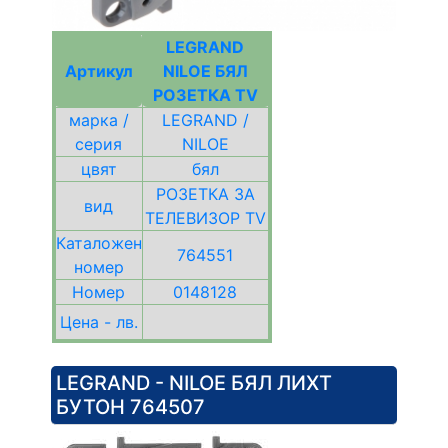
LEGRAND
Артикул
NILOE БЯЛ
РОЗЕТКА TV
марка /
LEGRAND /
серия
NILOE
цвят
бял
РОЗЕТКА ЗА
вид
ТЕЛЕВИЗОР TV
Каталожен
764551
номер
Номер
0148128
Цена - лв.
LEGRAND - NILOE БЯЛ ЛИХТ
БУТОН 764507