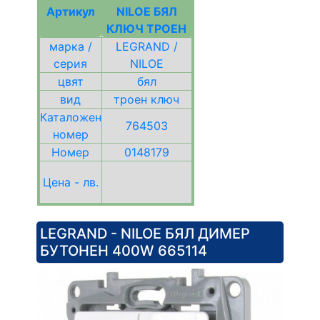
Артикул
NILOE БЯЛ
КЛЮЧ ТРОЕН
марка /
LEGRAND /
серия
NILOE
цвят
бял
вид
троен ключ
Каталожен
764503
номер
Номер
0148179
Цена - лв.
LEGRAND - NILOE БЯЛ ДИМЕР
БУТОНЕН 400W 665114