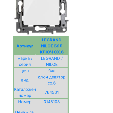
LEGRAND
Артикул
NILOE БЯЛ
КЛЮЧ СХ.6
марка /
LEGRAND /
серия
NILOE
цвят
бял
ключ девятор
вид
сх.6
Каталожен
764501
номер
Номер
0148103
Цена - лв.