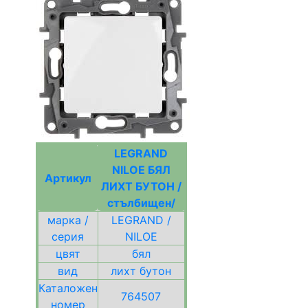
LEGRAND
NILOE БЯЛ
Артикул
ЛИХТ БУТОН /
стълбищен/
марка /
LEGRAND /
серия
NILOE
цвят
бял
вид
лихт бутон
Каталожен
764507
номер