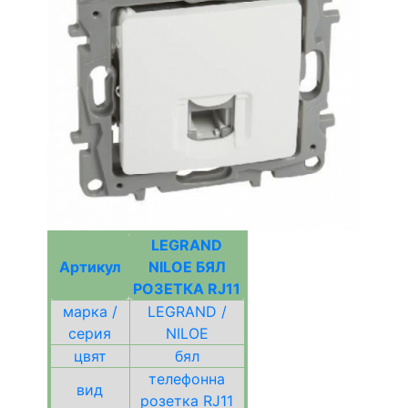
LEGRAND
Артикул
NILOE БЯЛ
РОЗЕТКА RJ11
марка /
LEGRAND /
серия
NILOE
цвят
бял
телефонна
вид
розетка RJ11