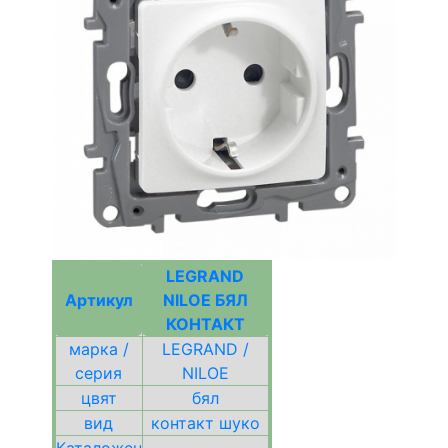
LEGRAND
Артикул
NILOE БЯЛ
КОНТАКТ
марка /
LEGRAND /
серия
NILOE
цвят
бял
вид
контакт шуко