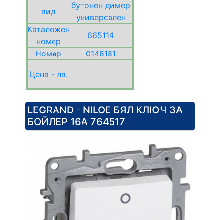
бутонен димер
вид
универсален
Каталожен
665114
номер
Номер
0148181
Цена - лв.
LEGRAND - NILOE БЯЛ КЛЮЧ ЗА
БОЙЛЕР 16А 764517