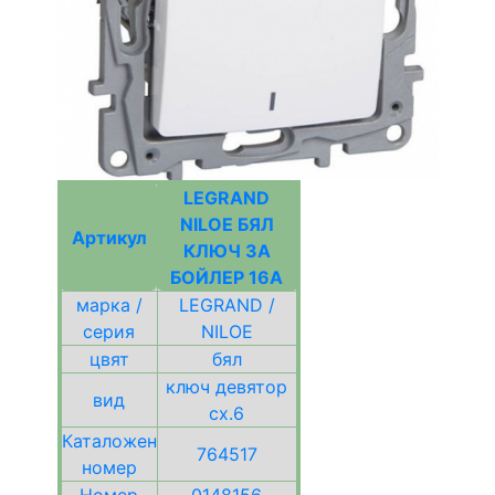
LEGRAND
NILOE БЯЛ
Артикул
КЛЮЧ ЗА
БОЙЛЕР 16А
марка /
LEGRAND /
серия
NILOE
цвят
бял
ключ девятор
вид
сх.6
Каталожен
764517
номер