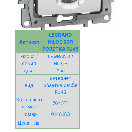
LEGRAND
Артикул
NILOE БЯЛ
РОЗЕТКА RJ45
марка /
LEGRAND /
серия
NILOE
цвят
бял
интернет
вид
розетка cat.5e
RJ45
Каталожен
764571
номер
Номер
0148183
Цена - лв.