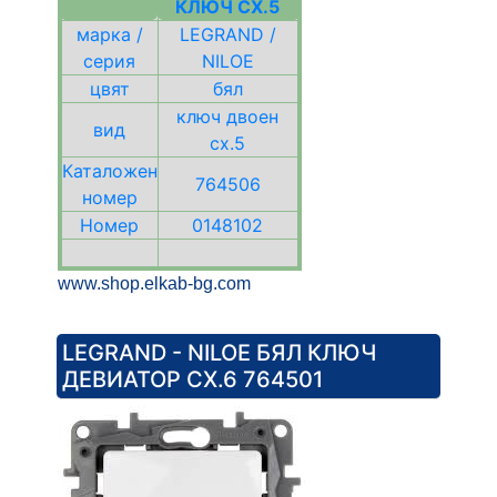
КЛЮЧ СХ.5
марка /
LEGRAND /
серия
NILOE
цвят
бял
ключ двоен
вид
сх.5
Каталожен
764506
номер
Номер
0148102
www.shop.elkab-bg.com
LEGRAND - NILOE БЯЛ КЛЮЧ
ДЕВИАТОР СХ.6 764501