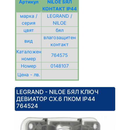
Артикул
NILOE БЯЛ
КОНТАКТ IP44
марка /
LEGRAND /
серия
NILOE
цвят
бял
влагозащитен
вид
контакт
Каталожен
764575
номер
Номер
0148107
Цена - лв.
LEGRAND - NILOE БЯЛ КЛЮЧ
ДЕВИАТОР СХ.6 ПКОМ IP44
764524