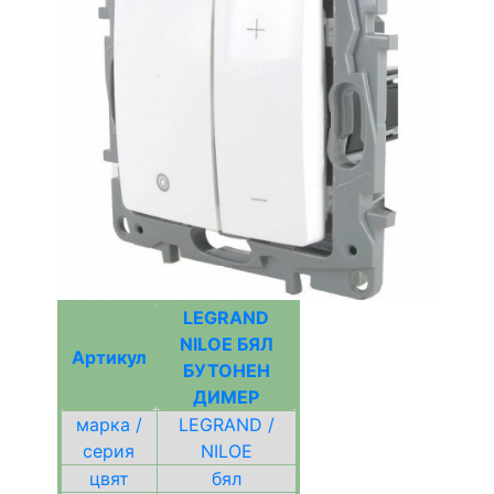
LEGRAND
NILOE БЯЛ
Артикул
БУТОНЕН
ДИМЕР
марка /
LEGRAND /
серия
NILOE
цвят
бял