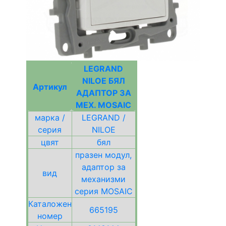
LEGRAND
NILOE БЯЛ
Артикул
АДАПТОР ЗА
МЕХ. MOSAIC
марка /
LEGRAND /
серия
NILOE
цвят
бял
празен модул,
адаптор за
вид
механизми
серия MOSAIC
Каталожен
665195
номер