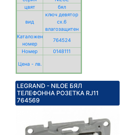
цвят
бял
ключ девятор
вид
сх.6
влагозащитен
Каталожен
764524
номер
Номер
0148111
Цена - лв.
LEGRAND - NILOE БЯЛ
ТЕЛЕФОННА РОЗЕТКА RJ11
764569