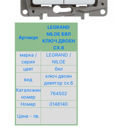
LEGRAND
NILOE БЯЛ
Артикул
КЛЮЧ ДВОЕН
СХ.6
марка /
LEGRAND /
серия
NILOE
цвят
бял
ключ двоен
вид
девятор сх.6
Каталожен
764502
номер
Номер
0148140
Цена - лв.