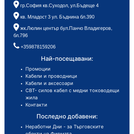
гр.София кв.Суходол, ул.Бъдеще 4
кв. Младост 3 ул. Бъднина бл.390
жк.Люлин център бул.Панчо Владигеров,
бл.796
+359878159206
Най-посещавани:
Промоции
Кабели и проводници
Кабели и аксесоари
СВТ- силов кабел с медни тоководещи
жила
Контакти
Последно добавени:
Неработни Дни - за Търговските
обекти на Фирмата